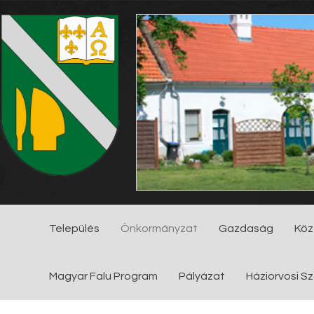
Település
Önkormányzat
Gazdaság
Köz
Magyar Falu Program
Pályázat
Háziorvosi Sz